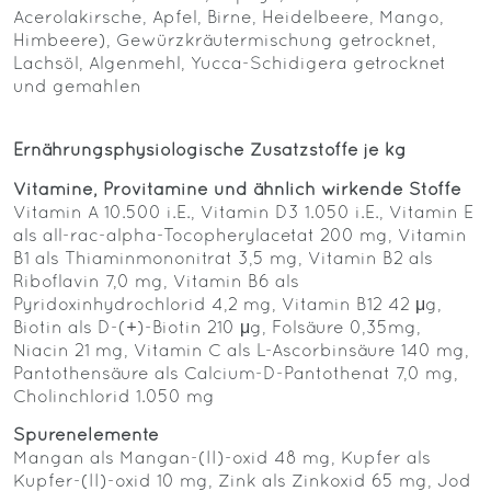
Acerolakirsche, Apfel, Birne, Heidelbeere, Mango,
Himbeere), Gewürzkräutermischung getrocknet,
Lachsöl, Algenmehl, Yucca-Schidigera getrocknet
und gemahlen
Ernährungsphysiologische Zusatzstoffe je kg
Vitamine, Provitamine und ähnlich wirkende Stoffe
Vitamin A 10.500 i.E., Vitamin D3 1.050 i.E., Vitamin E
als all-rac-alpha-Tocopherylacetat 200 mg, Vitamin
B1 als Thiaminmononitrat 3,5 mg, Vitamin B2 als
Riboflavin 7,0 mg, Vitamin B6 als
Pyridoxinhydrochlorid 4,2 mg, Vitamin B12 42 μg,
Biotin als D-(+)-Biotin 210 μg, Folsäure 0,35mg,
Niacin 21 mg, Vitamin C als L-Ascorbinsäure 140 mg,
Pantothensäure als Calcium-D-Pantothenat 7,0 mg,
Cholinchlorid 1.050 mg
Spurenelemente
Mangan als Mangan-(II)-oxid 48 mg, Kupfer als
Kupfer-(II)-oxid 10 mg, Zink als Zinkoxid 65 mg, Jod