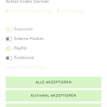
VERSAND BIS 13 UHR
Nutzer finden Sie hier:
Daten­schutz­erklärung
Impressum
KOSTENLOSER VERSAND
IMMER FRISCHE WARE!
Essenziell
Externe Medien
PayPal
Widerrufs­recht
Impressum
Funktional
Weitere Einstellungen
ALLE AKZEPTIEREN
Daten­schutz­erklärung
AGB
Kontakt
AUSWAHL AKZEPTIEREN