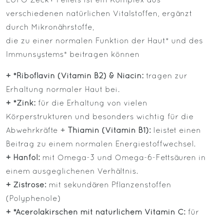
LUPO Zeck+ Pellets ist ein Komplex aus
verschiedenen natürlichen Vitalstoffen, ergänzt
durch Mikronährstoffe,
die zu einer normalen Funktion der Haut* und des
Immunsystems* beitragen können
+ *Riboflavin (Vitamin B2) & Niacin:
tragen zur
Erhaltung normaler Haut bei.
+ *Zink:
für die Erhaltung von vielen
Körperstrukturen und besonders wichtig für die
Abwehrkräfte +
Thiamin (Vitamin B1):
leistet einen
Beitrag zu einem normalen Energiestoffwechsel.
+ Hanföl:
mit Omega-3 und Omega-6-Fettsäuren in
einem ausgeglichenen Verhältnis.
+ Zistrose:
mit sekundären Pflanzenstoffen
(Polyphenole)
+ *Acerolakirschen mit natürlichem Vitamin C:
für