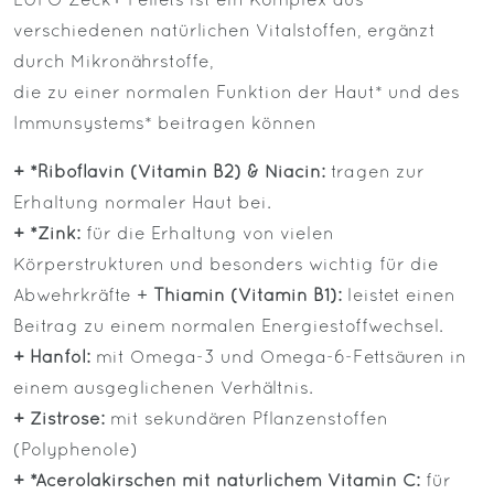
LUPO Zeck+ Pellets ist ein Komplex aus
verschiedenen natürlichen Vitalstoffen, ergänzt
durch Mikronährstoffe,
die zu einer normalen Funktion der Haut* und des
Immunsystems* beitragen können
+ *Riboflavin (Vitamin B2) & Niacin:
tragen zur
Erhaltung normaler Haut bei.
+ *Zink:
für die Erhaltung von vielen
Körperstrukturen und besonders wichtig für die
Abwehrkräfte +
Thiamin (Vitamin B1):
leistet einen
Beitrag zu einem normalen Energiestoffwechsel.
+ Hanföl:
mit Omega-3 und Omega-6-Fettsäuren in
einem ausgeglichenen Verhältnis.
+ Zistrose:
mit sekundären Pflanzenstoffen
(Polyphenole)
+ *Acerolakirschen mit natürlichem Vitamin C:
für