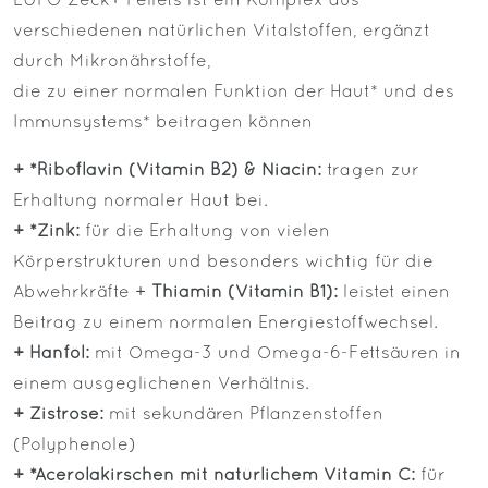
LUPO Zeck+ Pellets ist ein Komplex aus
verschiedenen natürlichen Vitalstoffen, ergänzt
durch Mikronährstoffe,
die zu einer normalen Funktion der Haut* und des
Immunsystems* beitragen können
+ *Riboflavin (Vitamin B2) & Niacin:
tragen zur
Erhaltung normaler Haut bei.
+ *Zink:
für die Erhaltung von vielen
Körperstrukturen und besonders wichtig für die
Abwehrkräfte +
Thiamin (Vitamin B1):
leistet einen
Beitrag zu einem normalen Energiestoffwechsel.
+ Hanföl:
mit Omega-3 und Omega-6-Fettsäuren in
einem ausgeglichenen Verhältnis.
+ Zistrose:
mit sekundären Pflanzenstoffen
(Polyphenole)
+ *Acerolakirschen mit natürlichem Vitamin C:
für