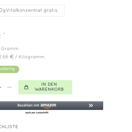
0gVitalkonzentrat gratis
*
R
0
Gramm
2,66 € / Kilogramm
ndfertig
IN DEN
WARENKORB
HLISTE