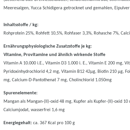
Meeresalgen, Yucca Schidigera getrocknet und gemahlen, Eipulve
Inhaltsstoffe / kg:
Rohprotein 25%, Rohfett 10,5%, Rohfaser 3,3%, Rohasche 7%, Cal
Ernährungsphysiologische Zusatzstoffe je kg:
Vitamine, Provitamine und ähnlich wirkende Stoffe
Vitamin A 10.000 i.E., Vitamin D3 1.000 i. E., Vitamin E 200 mg, V
Pyridoxinhydrochlorid 4,2 mg, Vitamin B12 42µg, Biotin 210 µg, F
mg, Calcium-D-Pantothenat 7 mg, Cholinchlorid 1.050mg
Spurenelemente:
Mangan als Mangan-(II)-oxid 48 mg, Kupfer als Kupfer-(II)-oxid 10 m
Calciumjodat, wasserfrei 1,6 mg
Energiegehalt:
ca. 367 Kcal pro 100 g