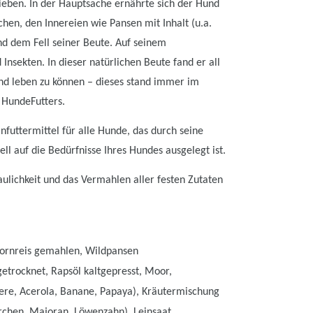
ieben. In der Hauptsache ernährte sich der Hund
hen, den Innereien wie Pansen mit Inhalt (u.a.
d dem Fell seiner Beute. Auf seinem
nsekten. In dieser natürlichen Beute fand er all
und leben zu können – dieses stand immer im
 HundeFutters.
futtermittel für alle Hunde, das durch seine
l auf die Bedürfnisse Ihres Hundes ausgelegt ist.
ulichkeit und das Vermahlen aller festen Zutaten
kornreis gemahlen, Wildpansen
rocknet, Rapsöl kaltgepresst, Moor,
eere, Acerola, Banane, Papaya), Kräutermischung
erchen, Majoran, Löwenzahn), Leinsaat,