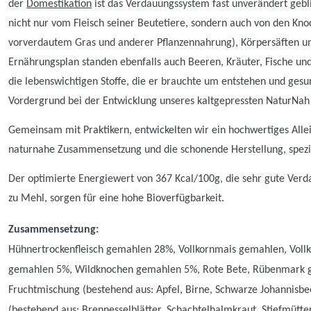
der
Domestikation
ist das Verdauungssystem fast unverändert gebl
nicht nur vom Fleisch seiner Beutetiere, sondern auch von den Knoc
vorverdautem Gras und anderer Pflanzennahrung), Körpersäften un
Ernährungsplan standen ebenfalls auch Beeren, Kräuter, Fische und I
die lebenswichtigen Stoffe, die er brauchte um entstehen und ges
Vordergrund bei der Entwicklung unseres kaltgepressten NaturNah
Gemeinsam mit Praktikern, entwickelten wir ein hochwertiges Allein
naturnahe Zusammensetzung und die schonende Herstellung, speziel
Der optimierte Energiewert von 367 Kcal/100g, die sehr gute Verda
zu Mehl, sorgen für eine hohe Bioverfügbarkeit.
Zusammensetzung:
Hühnertrockenfleisch gemahlen 28%, Vollkornmais gemahlen, Voll
gemahlen 5%, Wildknochen gemahlen 5%, Rote Bete, Rübenmark get
Fruchtmischung (bestehend aus: Apfel, Birne, Schwarze Johannisb
(bestehend aus: Brennesselblätter, Schachtelhalmkraut, Stiefmütt