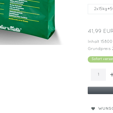
2x15kg+5
41,99 EU
Inhalt
1580
Grundpreis
Sofort versa
WUNSC