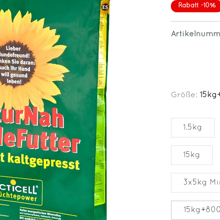
Rabatt -10%
Artikelnum
Größe:
15kg
1.5kg
15kg
3x5kg Min
15kg+800