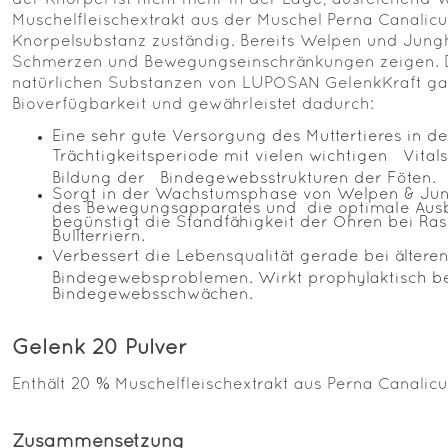
der Knorpel ist nicht mehr in der Lage, ausreichend 
Muschelfleischextrakt aus der Muschel Perna Canaliculu
Knorpelsubstanz zuständig. Bereits Welpen und Jung
Schmerzen und Bewegungseinschränkungen zeigen. 
natürlichen Substanzen von LUPOSAN GelenkKraft ga
Bioverfügbarkeit und gewährleistet dadurch:
Eine sehr gute Versorgung des Muttertieres in der
Trächtigkeitsperiode mit vielen wichtigen Vitals
Bildung der Bindegewebsstrukturen der Föten.
Sorgt in der Wachstumsphase von Welpen & Jun
des Bewegungsapparates und die optimale Ausb
begünstigt die Standfähigkeit der Ohren bei Ra
Bullterriern.
Verbessert die Lebensqualität gerade bei ältere
Bindegewebsproblemen. Wirkt prophylaktisch b
Bindegewebsschwächen.
Gelenk 20 Pulver
Enthält 20 % Muschelfleischextrakt aus Perna Canalicu
Zusammensetzung