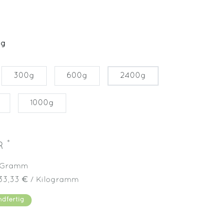
0g
300g
600g
2400g
1000g
*
UR
Gramm
33,33 € / Kilogramm
ndfertig