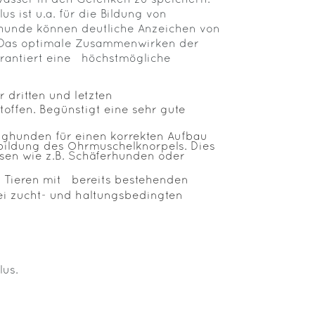
Wasser in den Gelenken zu speichern.
s ist u.a. für die Bildung von
hunde können deutliche Anzeichen von
Das optimale Zusammenwirken der
rantiert eine höchstmögliche
 dritten und letzten
toffen. Begünstigt eine sehr gute
ghunden für einen korrekten Aufbau
ildung des Ohrmuschelknorpels. Dies
ssen wie z.B. Schäferhunden oder
n Tieren mit bereits bestehenden
ei zucht- und haltungsbedingten
lus.