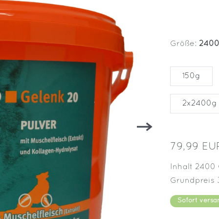
Größe:
240
150g
2x2400g
79,99 E
Inhalt
2400
Grundpreis
Sofort versa