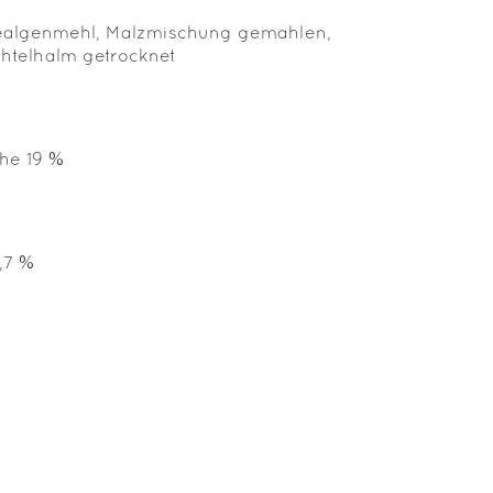
Seealgenmehl, Malzmischung gemahlen,
achtelhalm getrocknet
sche 19 %
1,7 %